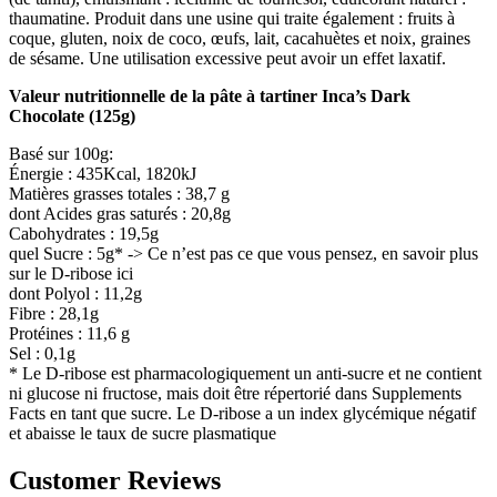
thaumatine. Produit dans une usine qui traite également : fruits à
coque, gluten, noix de coco, œufs, lait, cacahuètes et noix, graines
de sésame. Une utilisation excessive peut avoir un effet laxatif.
Valeur nutritionnelle de la pâte à tartiner Inca’s Dark
Chocolate (125g)
Basé sur 100g:
Énergie : 435Kcal, 1820kJ
Matières grasses totales : 38,7 g
dont Acides gras saturés : 20,8g
Cabohydrates : 19,5g
quel Sucre : 5g* -> Ce n’est pas ce que vous pensez, en savoir plus
sur le D-ribose ici
dont Polyol : 11,2g
Fibre : 28,1g
Protéines : 11,6 g
Sel : 0,1g
* Le D-ribose est pharmacologiquement un anti-sucre et ne contient
ni glucose ni fructose, mais doit être répertorié dans Supplements
Facts en tant que sucre. Le D-ribose a un index glycémique négatif
et abaisse le taux de sucre plasmatique
Customer Reviews