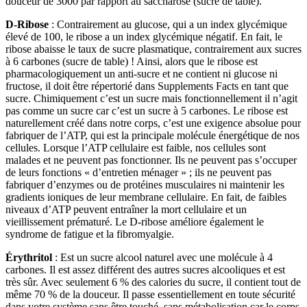
douceur de 3000 par rapport au saccharose (sucre de table).
D-Ribose
: Contrairement au glucose, qui a un index glycémique
élevé de 100, le ribose a un index glycémique négatif. En fait, le
ribose abaisse le taux de sucre plasmatique, contrairement aux sucres
à 6 carbones (sucre de table) ! Ainsi, alors que le ribose est
pharmacologiquement un anti-sucre et ne contient ni glucose ni
fructose, il doit être répertorié dans Supplements Facts en tant que
sucre. Chimiquement c’est un sucre mais fonctionnellement il n’agit
pas comme un sucre car c’est un sucre à 5 carbones. Le ribose est
naturellement créé dans notre corps, c’est une exigence absolue pour
fabriquer de l’ATP, qui est la principale molécule énergétique de nos
cellules. Lorsque l’ATP cellulaire est faible, nos cellules sont
malades et ne peuvent pas fonctionner. Ils ne peuvent pas s’occuper
de leurs fonctions « d’entretien ménager » ; ils ne peuvent pas
fabriquer d’enzymes ou de protéines musculaires ni maintenir les
gradients ioniques de leur membrane cellulaire. En fait, de faibles
niveaux d’ATP peuvent entraîner la mort cellulaire et un
vieillissement prématuré. Le D-ribose améliore également le
syndrome de fatigue et la fibromyalgie.
Érythritol
: Est un sucre alcool naturel avec une molécule à 4
carbones. Il est assez différent des autres sucres alcooliques et est
très sûr. Avec seulement 6 % des calories du sucre, il contient tout de
même 70 % de la douceur. Il passe essentiellement en toute sécurité
dans votre système sans être touché, sans métabolisation car le corps