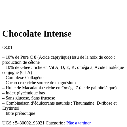
Chocolate Intense
€
8,01
– 10% de Pure C 8 (Acide caprylique) issu de la noix de coco :
production de cétone
– 10% de Ghee : riche en Vit A, D, E, K, oméga 3, Acide linoléique
conjugué (CLA)
– Complexe Collagène
– Cacao cru : riche source de magnésium
– Huile de Macadamia : riche en Oméga 7 (acide palmitoléique)
– Index glycémique bas
– Sans glucose, Sans fructose
– Combinaison d’édulcorants naturels : Thaumatine, D-ribose et
Erythritol
– fibre prébiotique
UGS :
5430002193021
Catégorie :
Pâte a tartiner