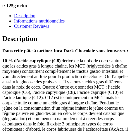
℮ 125g netto
Description
Informations nutritionnelles
Customer Reviews
Description
Dans cette pâte à tartiner Inca Dark Chocolate vous trouverez :
10 % d’acide caprylique (C8)
dérivé de la noix de coco : autres
que les acides gras à longue chaîne, les MCT (triglycérides à chaîne
moyenne) contournent complètement le tractus gastro-intestinal et
vont directement au foie pour la production de cétones. On l’appelle
aussi « le glucose des graisses ». Il y a onze acides gras différents
dans la noix de coco. Quatre d’entre eux sont des MCT : l’acide
caproïque (C6), l’acide caprylique (C8), l’acide caprique (C10) et
l’acide laurique (C12). C12 est techniquement un MCT mais le
corps le traite comme un acide gras à longue chaîne. Pendant le
jeûne ou la consommation d’un régime imitant le jeûne comme un
régime pauvre en glucides ou en céto, le corps devient catabolique
(dégradation) et commencera naturellement à créer des corps
cétoniques dans le foie. Il existe 3 principaux types de corps
cétoniques : d’abord, le corps fabriquera de l’acétoacétate (AcAc), il