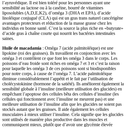
l’ayruvédique. Il est bien toléré pour les personnes ayant une
sensibilité au lactose ou à la caséine, bourré de vitamines
liposolubles (A,D,E,K2), d’oméga 3 (DHA et EPA), d’acide
linoléique conjugué (CLA) qui est un gras trans naturel cancérigène
avantages protecteurs et réduction de la masse grasse chez les
individus en bonne santé. C’est la source la plus riche en «butyrate»
d’acide gras à chaîne courte qui nourrit les bactéries intestinales
saines.
Huile de macadamia
: Oméga 7 (acide palmitoléique) est une
lipokine (roi des graisses). Ils travaillent en conjonction avec les
oméga 3 et contrôlent ce que font les oméga 3 dans le corps. Les
poissons d’eau froide sont riches en oméga 7 et 3 et c’est la raison
pour laquelle les oméga 3 de ces poissons sont si biodisponibles
pour notre corps, à cause de l’oméga 7. L’acide palmitoléique
diminue considérablement l’appétit et le fait par l’utilisation de
cholécystokinine (hormone de la satiété). Ils améliorent également la
sensibilité globale à l’insuline (meilleure utilisation des glucides) en
empêchant l’apoptose des cellules bêta des cellules d’insuline (les
cellules qui fonctionnent avec l’insuline ne meurent pas) et une
meilleure utilisation de l’insuline afin que les glucides ne soient pas
stockés autant que les graisses. Il aide également les cellules
musculaires à mieux utiliser l’insuline. Cela signifie que les glucides
sont utilisés de manière plus productive dans les muscles et
communiquent mieux, plutôt que d’avoir une glycémie élevée