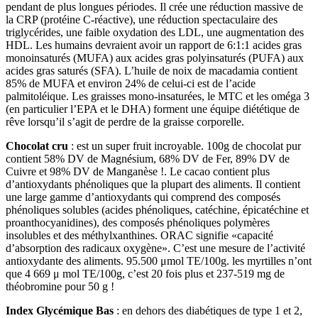
pendant de plus longues périodes. Il crée une réduction massive de
la CRP (protéine C-réactive), une réduction spectaculaire des
triglycérides, une faible oxydation des LDL, une augmentation des
HDL. Les humains devraient avoir un rapport de 6:1:1 acides gras
monoinsaturés (MUFA) aux acides gras polyinsaturés (PUFA) aux
acides gras saturés (SFA). L’huile de noix de macadamia contient
85% de MUFA et environ 24% de celui-ci est de l’acide
palmitoléique. Les graisses mono-insaturées, le MTC et les oméga 3
(en particulier l’EPA et le DHA) forment une équipe diététique de
rêve lorsqu’il s’agit de perdre de la graisse corporelle.
Chocolat cru
: est un super fruit incroyable. 100g de chocolat pur
contient 58% DV de Magnésium, 68% DV de Fer, 89% DV de
Cuivre et 98% DV de Manganèse !. Le cacao contient plus
d’antioxydants phénoliques que la plupart des aliments. Il contient
une large gamme d’antioxydants qui comprend des composés
phénoliques solubles (acides phénoliques, catéchine, épicatéchine et
proanthocyanidines), des composés phénoliques polymères
insolubles et des méthylxanthines. ORAC signifie «capacité
d’absorption des radicaux oxygène». C’est une mesure de l’activité
antioxydante des aliments. 95.500 μmol TE/100g. les myrtilles n’ont
que 4 669 μ mol TE/100g, c’est 20 fois plus et 237-519 mg de
théobromine pour 50 g !
Index Glycémique Bas
: en dehors des diabétiques de type 1 et 2,