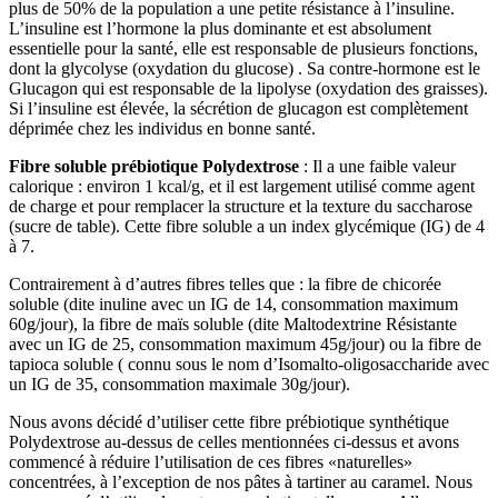
plus de 50% de la population a une petite résistance à l’insuline.
L’insuline est l’hormone la plus dominante et est absolument
essentielle pour la santé, elle est responsable de plusieurs fonctions,
dont la glycolyse (oxydation du glucose) . Sa contre-hormone est le
Glucagon qui est responsable de la lipolyse (oxydation des graisses).
Si l’insuline est élevée, la sécrétion de glucagon est complètement
déprimée chez les individus en bonne santé.
Fibre soluble prébiotique Polydextrose
: Il a une faible valeur
calorique : environ 1 kcal/g, et il est largement utilisé comme agent
de charge et pour remplacer la structure et la texture du saccharose
(sucre de table). Cette fibre soluble a un index glycémique (IG) de 4
à 7.
Contrairement à d’autres fibres telles que : la fibre de chicorée
soluble (dite inuline avec un IG de 14, consommation maximum
60g/jour), la fibre de maïs soluble (dite Maltodextrine Résistante
avec un IG de 25, consommation maximum 45g/jour) ou la fibre de
tapioca soluble ( connu sous le nom d’Isomalto-oligosaccharide avec
un IG de 35, consommation maximale 30g/jour).
Nous avons décidé d’utiliser cette fibre prébiotique synthétique
Polydextrose au-dessus de celles mentionnées ci-dessus et avons
commencé à réduire l’utilisation de ces fibres «naturelles»
concentrées, à l’exception de nos pâtes à tartiner au caramel. Nous