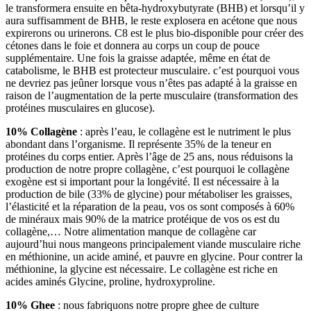
le transformera ensuite en bêta-hydroxybutyrate (BHB) et lorsqu’il y
aura suffisamment de BHB, le reste explosera en acétone que nous
expirerons ou urinerons. C8 est le plus bio-disponible pour créer des
cétones dans le foie et donnera au corps un coup de pouce
supplémentaire. Une fois la graisse adaptée, même en état de
catabolisme, le BHB est protecteur musculaire. c’est pourquoi vous
ne devriez pas jeûner lorsque vous n’êtes pas adapté à la graisse en
raison de l’augmentation de la perte musculaire (transformation des
protéines musculaires en glucose).
10% Collagène
: après l’eau, le collagène est le nutriment le plus
abondant dans l’organisme. Il représente 35% de la teneur en
protéines du corps entier. Après l’âge de 25 ans, nous réduisons la
production de notre propre collagène, c’est pourquoi le collagène
exogène est si important pour la longévité. Il est nécessaire à la
production de bile (33% de glycine) pour métaboliser les graisses,
l’élasticité et la réparation de la peau, vos os sont composés à 60%
de minéraux mais 90% de la matrice protéique de vos os est du
collagène,… Notre alimentation manque de collagène car
aujourd’hui nous mangeons principalement viande musculaire riche
en méthionine, un acide aminé, et pauvre en glycine. Pour contrer la
méthionine, la glycine est nécessaire. Le collagène est riche en
acides aminés Glycine, proline, hydroxyproline.
10% Ghee
: nous fabriquons notre propre ghee de culture