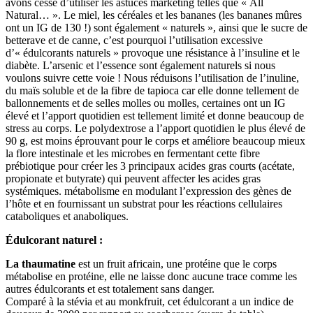
avons cessé d’utiliser les astuces marketing telles que « All
Natural… ». Le miel, les céréales et les bananes (les bananes mûres
ont un IG de 130 !) sont également « naturels », ainsi que le sucre de
betterave et de canne, c’est pourquoi l’utilisation excessive
d’« édulcorants naturels » provoque une résistance à l’insuline et le
diabète. L’arsenic et l’essence sont également naturels si nous
voulons suivre cette voie ! Nous réduisons l’utilisation de l’inuline,
du maïs soluble et de la fibre de tapioca car elle donne tellement de
ballonnements et de selles molles ou molles, certaines ont un IG
élevé et l’apport quotidien est tellement limité et donne beaucoup de
stress au corps. Le polydextrose a l’apport quotidien le plus élevé de
90 g, est moins éprouvant pour le corps et améliore beaucoup mieux
la flore intestinale et les microbes en fermentant cette fibre
prébiotique pour créer les 3 principaux acides gras courts (acétate,
propionate et butyrate) qui peuvent affecter les acides gras
systémiques. métabolisme en modulant l’expression des gènes de
l’hôte et en fournissant un substrat pour les réactions cellulaires
cataboliques et anaboliques.
Édulcorant naturel :
La thaumatine
est un fruit africain, une protéine que le corps
métabolise en protéine, elle ne laisse donc aucune trace comme les
autres édulcorants et est totalement sans danger.
Comparé à la stévia et au monkfruit, cet édulcorant a un indice de