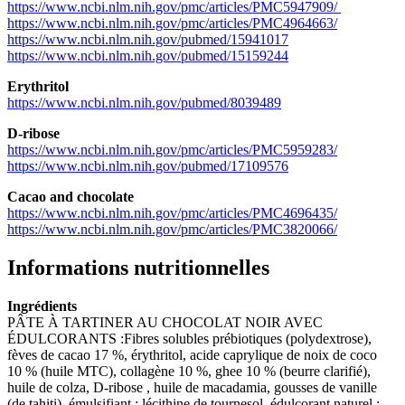
https://www.ncbi.nlm.nih.gov/pmc/articles/PMC5947909/
https://www.ncbi.nlm.nih.gov/pmc/articles/PMC4964663/
https://www.ncbi.nlm.nih.gov/pubmed/15941017
https://www.ncbi.nlm.nih.gov/pubmed/15159244
Erythritol
https://www.ncbi.nlm.nih.gov/pubmed/8039489
D-ribose
https://www.ncbi.nlm.nih.gov/pmc/articles/PMC5959283/
https://www.ncbi.nlm.nih.gov/pubmed/17109576
Cacao and chocolate
https://www.ncbi.nlm.nih.gov/pmc/articles/PMC4696435/
https://www.ncbi.nlm.nih.gov/pmc/articles/PMC3820066/
Informations nutritionnelles
Ingrédients
PÂTE À TARTINER AU CHOCOLAT NOIR AVEC
ÉDULCORANTS :Fibres solubles prébiotiques (polydextrose),
fèves de cacao 17 %, érythritol, acide caprylique de noix de coco
10 % (huile MTC), collagène 10 %, ghee 10 % (beurre clarifié),
huile de colza, D-ribose , huile de macadamia, gousses de vanille
(de tahiti), émulsifiant : lécithine de tournesol, édulcorant naturel :