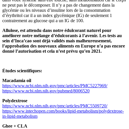
ne peut pas le décomposer. Il n’y a pas de changement dans la
glycémie ou les niveaux d’insuline lors de la consommation
d’érythritol car il a un index glycémique (IG) de seulement 1
contrairement au glucose qui a un IG de 100.
Allulose, est attendu dans notre édulcorant naturel pour
améliorer notre mélange d’édulcorants à l’avenir. Les tests au
sein d’Inca’cao sont déjà validés mais malheureusement,
l’approbation des nouveaux aliments en Europe n’a pas encore
donné l’autorisation et cela n’est prévu qu’en 2021.
Études scientifiques:
Macadamia oil
https://www.ncbi.nlm.nih.gov/pmc/articles/PMC5227969/
https://www.ncbi.nlm.nih.gov/pubmed/8006520
Polydextrose
https://www.ncbi.nlm.nih.gov/pmc/articles/PMC5509720/
https://www.intechopen.com/books/lipid-metabolism/polydextrose-
in-lipid-metabolism
Ghee + CLA